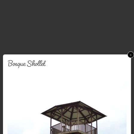
x
Bosque Sho´llet