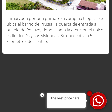
Enmarcada por una primorosa campiña tropical se
ubica el barrio de Prusia, la puerta de entrada al
pueblo de Pozuzo, donde llama la atención el típico
estilo tirolés y sus viviendas. Se encuentra a 5
kilómetros del centro.
1
×
The best price here!